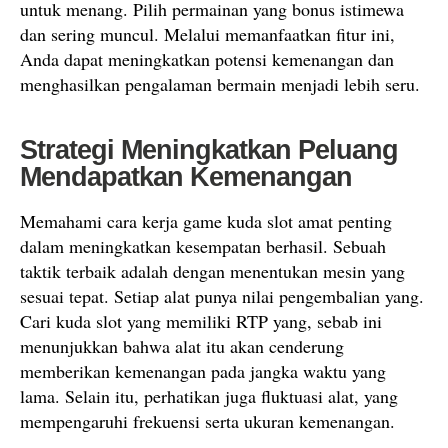
untuk menang. Pilih permainan yang bonus istimewa
dan sering muncul. Melalui memanfaatkan fitur ini,
Anda dapat meningkatkan potensi kemenangan dan
menghasilkan pengalaman bermain menjadi lebih seru.
Strategi Meningkatkan Peluang
Mendapatkan Kemenangan
Memahami cara kerja game kuda slot amat penting
dalam meningkatkan kesempatan berhasil. Sebuah
taktik terbaik adalah dengan menentukan mesin yang
sesuai tepat. Setiap alat punya nilai pengembalian yang.
Cari kuda slot yang memiliki RTP yang, sebab ini
menunjukkan bahwa alat itu akan cenderung
memberikan kemenangan pada jangka waktu yang
lama. Selain itu, perhatikan juga fluktuasi alat, yang
mempengaruhi frekuensi serta ukuran kemenangan.