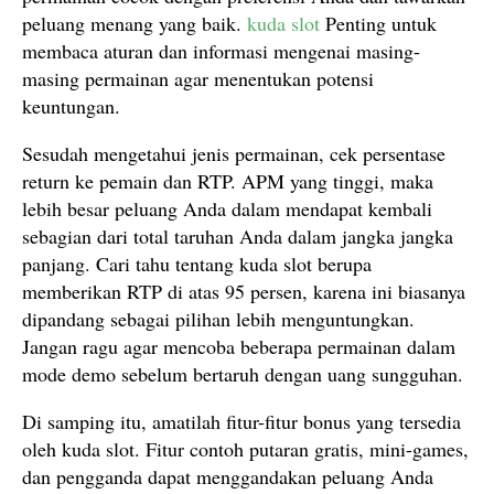
peluang menang yang baik.
kuda slot
Penting untuk
membaca aturan dan informasi mengenai masing-
masing permainan agar menentukan potensi
keuntungan.
Sesudah mengetahui jenis permainan, cek persentase
return ke pemain dan RTP. APM yang tinggi, maka
lebih besar peluang Anda dalam mendapat kembali
sebagian dari total taruhan Anda dalam jangka jangka
panjang. Cari tahu tentang kuda slot berupa
memberikan RTP di atas 95 persen, karena ini biasanya
dipandang sebagai pilihan lebih menguntungkan.
Jangan ragu agar mencoba beberapa permainan dalam
mode demo sebelum bertaruh dengan uang sungguhan.
Di samping itu, amatilah fitur-fitur bonus yang tersedia
oleh kuda slot. Fitur contoh putaran gratis, mini-games,
dan pengganda dapat menggandakan peluang Anda