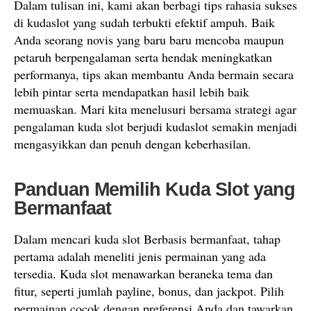
Dalam tulisan ini, kami akan berbagi tips rahasia sukses
di kudaslot yang sudah terbukti efektif ampuh. Baik
Anda seorang novis yang baru baru mencoba maupun
petaruh berpengalaman serta hendak meningkatkan
performanya, tips akan membantu Anda bermain secara
lebih pintar serta mendapatkan hasil lebih baik
memuaskan. Mari kita menelusuri bersama strategi agar
pengalaman kuda slot berjudi kudaslot semakin menjadi
mengasyikkan dan penuh dengan keberhasilan.
Panduan Memilih Kuda Slot yang
Bermanfaat
Dalam mencari kuda slot Berbasis bermanfaat, tahap
pertama adalah meneliti jenis permainan yang ada
tersedia. Kuda slot menawarkan beraneka tema dan
fitur, seperti jumlah payline, bonus, dan jackpot. Pilih
permainan cocok dengan preferensi Anda dan tawarkan