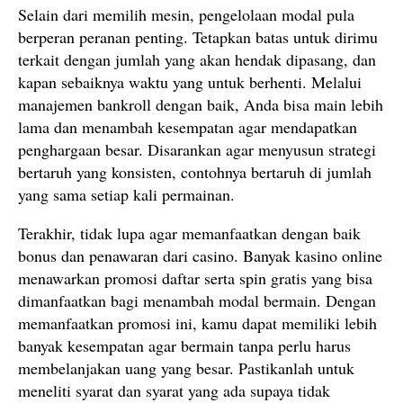
Selain dari memilih mesin, pengelolaan modal pula
berperan peranan penting. Tetapkan batas untuk dirimu
terkait dengan jumlah yang akan hendak dipasang, dan
kapan sebaiknya waktu yang untuk berhenti. Melalui
manajemen bankroll dengan baik, Anda bisa main lebih
lama dan menambah kesempatan agar mendapatkan
penghargaan besar. Disarankan agar menyusun strategi
bertaruh yang konsisten, contohnya bertaruh di jumlah
yang sama setiap kali permainan.
Terakhir, tidak lupa agar memanfaatkan dengan baik
bonus dan penawaran dari casino. Banyak kasino online
menawarkan promosi daftar serta spin gratis yang bisa
dimanfaatkan bagi menambah modal bermain. Dengan
memanfaatkan promosi ini, kamu dapat memiliki lebih
banyak kesempatan agar bermain tanpa perlu harus
membelanjakan uang yang besar. Pastikanlah untuk
meneliti syarat dan syarat yang ada supaya tidak