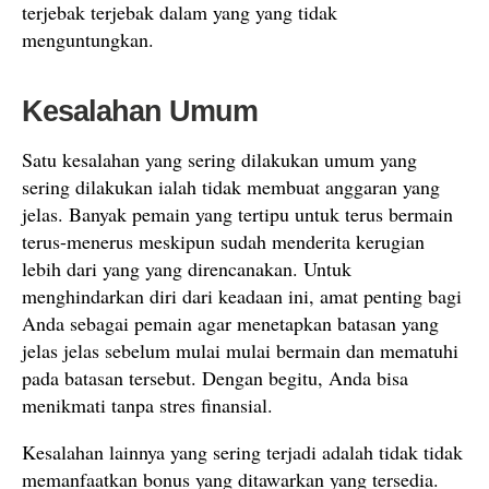
terjebak terjebak dalam yang yang tidak
menguntungkan.
Kesalahan Umum
Satu kesalahan yang sering dilakukan umum yang
sering dilakukan ialah tidak membuat anggaran yang
jelas. Banyak pemain yang tertipu untuk terus bermain
terus-menerus meskipun sudah menderita kerugian
lebih dari yang yang direncanakan. Untuk
menghindarkan diri dari keadaan ini, amat penting bagi
Anda sebagai pemain agar menetapkan batasan yang
jelas jelas sebelum mulai mulai bermain dan mematuhi
pada batasan tersebut. Dengan begitu, Anda bisa
menikmati tanpa stres finansial.
Kesalahan lainnya yang sering terjadi adalah tidak tidak
memanfaatkan bonus yang ditawarkan yang tersedia.