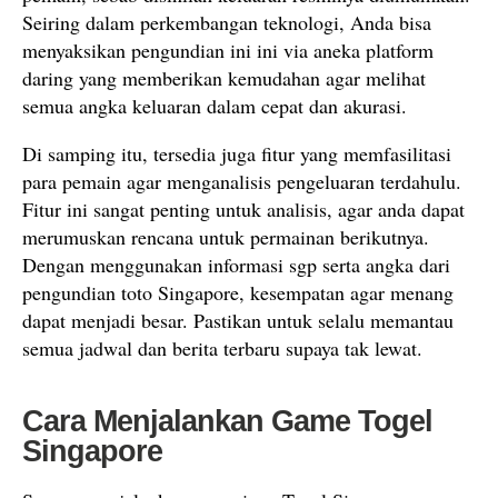
Seiring dalam perkembangan teknologi, Anda bisa
menyaksikan pengundian ini ini via aneka platform
daring yang memberikan kemudahan agar melihat
semua angka keluaran dalam cepat dan akurasi.
Di samping itu, tersedia juga fitur yang memfasilitasi
para pemain agar menganalisis pengeluaran terdahulu.
Fitur ini sangat penting untuk analisis, agar anda dapat
merumuskan rencana untuk permainan berikutnya.
Dengan menggunakan informasi sgp serta angka dari
pengundian toto Singapore, kesempatan agar menang
dapat menjadi besar. Pastikan untuk selalu memantau
semua jadwal dan berita terbaru supaya tak lewat.
Cara Menjalankan Game Togel
Singapore