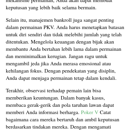
mekanisme permainan, Anda akan dapat membuat
keputusan yang lebih baik selama bermain.
Selain itu, manajemen bankroll juga sangat penting
dalam permainan PKV. Anda harus menetapkan batasan
untuk diri sendiri dan tidak melebihi jumlah yang telah
ditentukan. Mengelola keuangan dengan bijak akan
membantu Anda bertahan lebih lama dalam permainan
dan meminimalkan kerugian. Jangan ragu untuk
mengambil jeda jika Anda merasa emosional atau
kehilangan fokus. Dengan pendekatan yang disiplin,
Anda dapat menjaga permainan tetap dalam kendali.
Terakhir, observasi terhadap pemain lain bisa
memberikan keuntungan. Dalam banyak kasus,
membaca gerak-gerik dan pola taruhan lawan dapat
memberi Anda informasi berharga.
Poker V
Catat
bagaimana cara mereka bertaruh dan ambil keputusan
berdasarkan tindakan mereka. Dengan mengamati