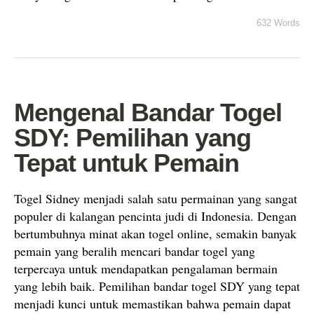
632 Words
Mengenal Bandar Togel
SDY: Pemilihan yang
Tepat untuk Pemain
Togel Sidney menjadi salah satu permainan yang sangat
populer di kalangan pencinta judi di Indonesia. Dengan
bertumbuhnya minat akan togel online, semakin banyak
pemain yang beralih mencari bandar togel yang
terpercaya untuk mendapatkan pengalaman bermain
yang lebih baik. Pemilihan bandar togel SDY yang tepat
menjadi kunci untuk memastikan bahwa pemain dapat