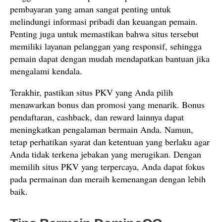
pembayaran yang aman sangat penting untuk
melindungi informasi pribadi dan keuangan pemain.
Penting juga untuk memastikan bahwa situs tersebut
memiliki layanan pelanggan yang responsif, sehingga
pemain dapat dengan mudah mendapatkan bantuan jika
mengalami kendala.
Terakhir, pastikan situs PKV yang Anda pilih
menawarkan bonus dan promosi yang menarik. Bonus
pendaftaran, cashback, dan reward lainnya dapat
meningkatkan pengalaman bermain Anda. Namun,
tetap perhatikan syarat dan ketentuan yang berlaku agar
Anda tidak terkena jebakan yang merugikan. Dengan
memilih situs PKV yang terpercaya, Anda dapat fokus
pada permainan dan meraih kemenangan dengan lebih
baik.