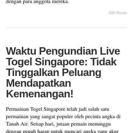
dengan para anggota mereka.
688 Words
Waktu Pengundian Live
Togel Singapore: Tidak
Tinggalkan Peluang
Mendapatkan
Kemenangan!
Permainan Togel Singapore telah jadi salah satu
permainan yang sangat populer oleh pecinta angka di
Tanah Air. Setiap hari, jutaan pemain menunggu
dengan penuh harap untuk mencari angka yang akur