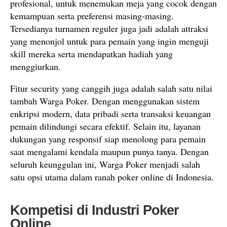
profesional, untuk menemukan meja yang cocok dengan
kemampuan serta preferensi masing-masing.
Tersedianya turnamen reguler juga jadi adalah attraksi
yang menonjol untuk para pemain yang ingin menguji
skill mereka serta mendapatkan hadiah yang
menggiurkan.
Fitur security yang canggih juga adalah salah satu nilai
tambah Warga Poker. Dengan menggunakan sistem
enkripsi modern, data pribadi serta transaksi keuangan
pemain dilindungi secara efektif. Selain itu, layanan
dukungan yang responsif siap menolong para pemain
saat mengalami kendala maupun punya tanya. Dengan
seluruh keunggulan ini, Warga Poker menjadi salah
satu opsi utama dalam ranah poker online di Indonesia.
Kompetisi di Industri Poker
Online