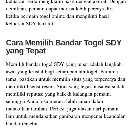
keluaran, serta mengklaim hasil dengan akurat. Dengan
demikian, pemain dapat merasa lebih percaya diri
ketika bermain togel online dan mengikuti hasil
keluaran SDY hari ini.
Cara Memilih Bandar Togel SDY
yang Tepat
Memilih bandar togel SDY yang tepat adalah langkah
awal yang krusial bagi setiap pemain togel. Pertama-
tama, pastikan untuk memilih situs yang terpercaya dan
memiliki lisensi resmi. Situs yang legal biasanya sudah
memiliki reputasi yang baik di kalangan pemain,
sehingga Anda bisa merasa lebih aman dalam
melakukan taruhan. Periksa juga ulasan dari pemain
lain untuk mendapatkan gambaran mengenai keandalan
bandar tersebut.