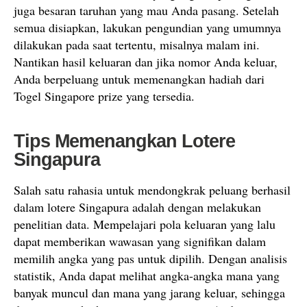
juga besaran taruhan yang mau Anda pasang. Setelah
semua disiapkan, lakukan pengundian yang umumnya
dilakukan pada saat tertentu, misalnya malam ini.
Nantikan hasil keluaran dan jika nomor Anda keluar,
Anda berpeluang untuk memenangkan hadiah dari
Togel Singapore prize yang tersedia.
Tips Memenangkan Lotere
Singapura
Salah satu rahasia untuk mendongkrak peluang berhasil
dalam lotere Singapura adalah dengan melakukan
penelitian data. Mempelajari pola keluaran yang lalu
dapat memberikan wawasan yang signifikan dalam
memilih angka yang pas untuk dipilih. Dengan analisis
statistik, Anda dapat melihat angka-angka mana yang
banyak muncul dan mana yang jarang keluar, sehingga