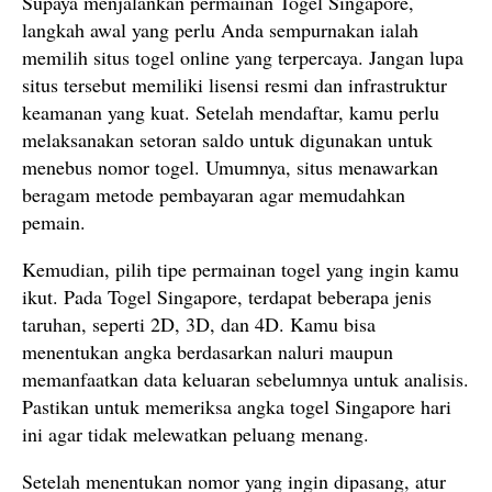
Supaya menjalankan permainan Togel Singapore,
langkah awal yang perlu Anda sempurnakan ialah
memilih situs togel online yang terpercaya. Jangan lupa
situs tersebut memiliki lisensi resmi dan infrastruktur
keamanan yang kuat. Setelah mendaftar, kamu perlu
melaksanakan setoran saldo untuk digunakan untuk
menebus nomor togel. Umumnya, situs menawarkan
beragam metode pembayaran agar memudahkan
pemain.
Kemudian, pilih tipe permainan togel yang ingin kamu
ikut. Pada Togel Singapore, terdapat beberapa jenis
taruhan, seperti 2D, 3D, dan 4D. Kamu bisa
menentukan angka berdasarkan naluri maupun
memanfaatkan data keluaran sebelumnya untuk analisis.
Pastikan untuk memeriksa angka togel Singapore hari
ini agar tidak melewatkan peluang menang.
Setelah menentukan nomor yang ingin dipasang, atur