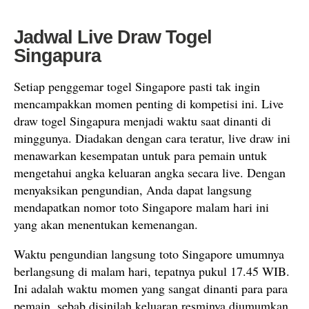
Jadwal Live Draw Togel
Singapura
Setiap penggemar togel Singapore pasti tak ingin
mencampakkan momen penting di kompetisi ini. Live
draw togel Singapura menjadi waktu saat dinanti di
minggunya. Diadakan dengan cara teratur, live draw ini
menawarkan kesempatan untuk para pemain untuk
mengetahui angka keluaran angka secara live. Dengan
menyaksikan pengundian, Anda dapat langsung
mendapatkan nomor toto Singapore malam hari ini
yang akan menentukan kemenangan.
Waktu pengundian langsung toto Singapore umumnya
berlangsung di malam hari, tepatnya pukul 17.45 WIB.
Ini adalah waktu momen yang sangat dinanti para para
pemain, sebab disinilah keluaran resminya diumumkan.