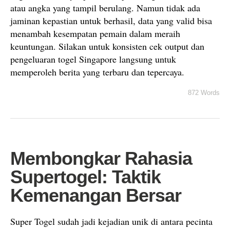
atau angka yang tampil berulang. Namun tidak ada
jaminan kepastian untuk berhasil, data yang valid bisa
menambah kesempatan pemain dalam meraih
keuntungan. Silakan untuk konsisten cek output dan
pengeluaran togel Singapore langsung untuk
memperoleh berita yang terbaru dan tepercaya.
872 Words
Membongkar Rahasia
Supertogel: Taktik
Kemenangan Bersar
Super Togel sudah jadi kejadian unik di antara pecinta