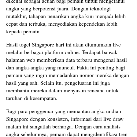
dikenal sebagai acuan bagi pemain untuk mengetahui
angka yang berpotensi juara. Dengan teknologi
mutakhir, tahapan penarikan angka kini menjadi lebih
cepat dan terbuka, menyediakan kependekan lebih
kepada pemain.
Hasil togel Singapore hari ini akan diumumkan live
melalui berbagai platform online. Terdapat banyak
halaman web memberikan data terbaru mengenai hasil
dan angka-angka yang muncul. Fakta ini penting bagi
pemain yang ingin memadankan nomor mereka dengan
hasil yang sah. Selain itu, pengeluaran ini juga
membantu mereka dalam menyusun rencana untuk
taruhan di kesempatan.
Bagi para penggemar yang memantau angka undian
Singapore dengan konsisten, informasi dari live draw
malam ini sangatlah berharga. Dengan cara analisis
angka sebelumnya, pemain dapat mengidentifikasi tren