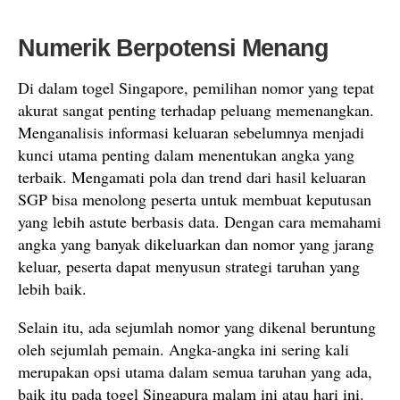
Numerik Berpotensi Menang
Di dalam togel Singapore, pemilihan nomor yang tepat
akurat sangat penting terhadap peluang memenangkan.
Menganalisis informasi keluaran sebelumnya menjadi
kunci utama penting dalam menentukan angka yang
terbaik. Mengamati pola dan trend dari hasil keluaran
SGP bisa menolong peserta untuk membuat keputusan
yang lebih astute berbasis data. Dengan cara memahami
angka yang banyak dikeluarkan dan nomor yang jarang
keluar, peserta dapat menyusun strategi taruhan yang
lebih baik.
Selain itu, ada sejumlah nomor yang dikenal beruntung
oleh sejumlah pemain. Angka-angka ini sering kali
merupakan opsi utama dalam semua taruhan yang ada,
baik itu pada togel Singapura malam ini atau hari ini.