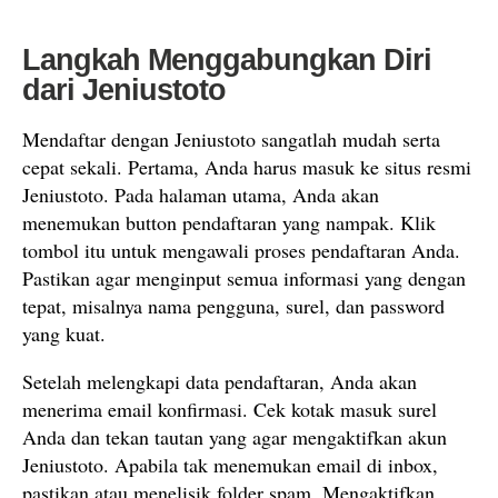
Langkah Menggabungkan Diri
dari Jeniustoto
Mendaftar dengan Jeniustoto sangatlah mudah serta
cepat sekali. Pertama, Anda harus masuk ke situs resmi
Jeniustoto. Pada halaman utama, Anda akan
menemukan button pendaftaran yang nampak. Klik
tombol itu untuk mengawali proses pendaftaran Anda.
Pastikan agar menginput semua informasi yang dengan
tepat, misalnya nama pengguna, surel, dan password
yang kuat.
Setelah melengkapi data pendaftaran, Anda akan
menerima email konfirmasi. Cek kotak masuk surel
Anda dan tekan tautan yang agar mengaktifkan akun
Jeniustoto. Apabila tak menemukan email di inbox,
pastikan atau menelisik folder spam. Mengaktifkan