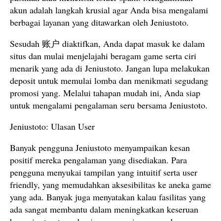
akun adalah langkah krusial agar Anda bisa mengalami
berbagai layanan yang ditawarkan oleh Jeniustoto.
Sesudah 账户 diaktifkan, Anda dapat masuk ke dalam
situs dan mulai menjelajahi beragam game serta ciri
menarik yang ada di Jeniustoto. Jangan lupa melakukan
deposit untuk memulai lomba dan menikmati segudang
promosi yang. Melalui tahapan mudah ini, Anda siap
untuk mengalami pengalaman seru bersama Jeniustoto.
Jeniustoto: Ulasan User
Banyak pengguna Jeniustoto menyampaikan kesan
positif mereka pengalaman yang disediakan. Para
pengguna menyukai tampilan yang intuitif serta user
friendly, yang memudahkan aksesibilitas ke aneka game
yang ada. Banyak juga menyatakan kalau fasilitas yang
ada sangat membantu dalam meningkatkan keseruan