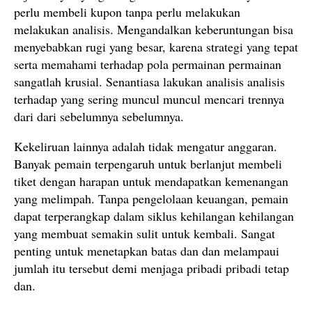
perlu membeli kupon tanpa perlu melakukan
melakukan analisis. Mengandalkan keberuntungan bisa
menyebabkan rugi yang besar, karena strategi yang tepat
serta memahami terhadap pola permainan permainan
sangatlah krusial. Senantiasa lakukan analisis analisis
terhadap yang sering muncul muncul mencari trennya
dari dari sebelumnya sebelumnya.
Kekeliruan lainnya adalah tidak mengatur anggaran.
Banyak pemain terpengaruh untuk berlanjut membeli
tiket dengan harapan untuk mendapatkan kemenangan
yang melimpah. Tanpa pengelolaan keuangan, pemain
dapat terperangkap dalam siklus kehilangan kehilangan
yang membuat semakin sulit untuk kembali. Sangat
penting untuk menetapkan batas dan dan melampaui
jumlah itu tersebut demi menjaga pribadi pribadi tetap
dan.