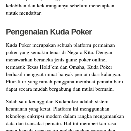
kelebihan dan kekurangannya sebelum menetapkan
untuk mendaftar.
Pengenalan Kuda Poker
Kuda Poker merupakan sebuah platform permainan
poker yang semakin tenar di Negara Kita. Dengan
menawarkan beraneka jenis game poker online,
termasuk Texas Hold’em dan Omaha, Kuda Poker
berhasil menggait minat banyak pemain dari kalangan.
Fitur-fitur yang ramah pengguna membuat pemain baru
dapat secara mudah bergabung dan mulai bermain.
Salah satu keunggulan Kudapoker adalah sistem
keamanan yang ketat. Platform ini menggunakan
teknologi enkripsi modern dalam rangka mengamankan
data dan transaksi pemain. Hal ini memberikan rasa
aman kepada user waktu melaksanakan setoran dan