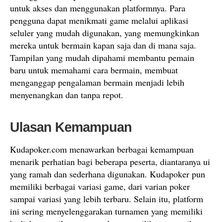
untuk akses dan menggunakan platformnya. Para
pengguna dapat menikmati game melalui aplikasi
seluler yang mudah digunakan, yang memungkinkan
mereka untuk bermain kapan saja dan di mana saja.
Tampilan yang mudah dipahami membantu pemain
baru untuk memahami cara bermain, membuat
menganggap pengalaman bermain menjadi lebih
menyenangkan dan tanpa repot.
Ulasan Kemampuan
Kudapoker.com menawarkan berbagai kemampuan
menarik perhatian bagi beberapa peserta, diantaranya ui
yang ramah dan sederhana digunakan. Kudapoker pun
memiliki berbagai variasi game, dari varian poker
sampai variasi yang lebih terbaru. Selain itu, platform
ini sering menyelenggarakan turnamen yang memiliki