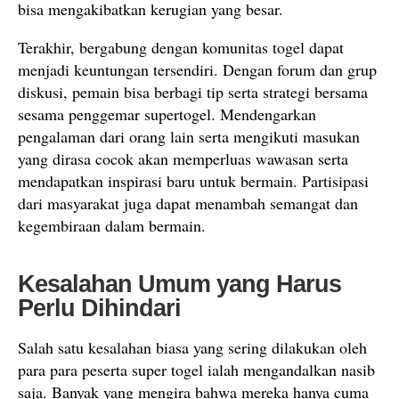
bisa mengakibatkan kerugian yang besar.
Terakhir, bergabung dengan komunitas togel dapat
menjadi keuntungan tersendiri. Dengan forum dan grup
diskusi, pemain bisa berbagi tip serta strategi bersama
sesama penggemar supertogel. Mendengarkan
pengalaman dari orang lain serta mengikuti masukan
yang dirasa cocok akan memperluas wawasan serta
mendapatkan inspirasi baru untuk bermain. Partisipasi
dari masyarakat juga dapat menambah semangat dan
kegembiraan dalam bermain.
Kesalahan Umum yang Harus
Perlu Dihindari
Salah satu kesalahan biasa yang sering dilakukan oleh
para para peserta super togel ialah mengandalkan nasib
saja. Banyak yang mengira bahwa mereka hanya cuma