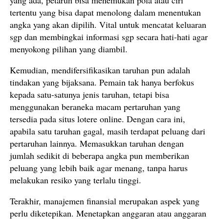
yang ada, petaruh bisa menemukan pola atau ciri
tertentu yang bisa dapat menolong dalam menentukan
angka yang akan dipilih. Vital untuk mencatat keluaran
sgp dan membingkai informasi sgp secara hati-hati agar
menyokong pilihan yang diambil.
Kemudian, mendifersifikasikan taruhan pun adalah
tindakan yang bijaksana. Pemain tak hanya berfokus
kepada satu-satunya jenis taruhan, tetapi bisa
menggunakan beraneka macam pertaruhan yang
tersedia pada situs lotere online. Dengan cara ini,
apabila satu taruhan gagal, masih terdapat peluang dari
pertaruhan lainnya. Memasukkan taruhan dengan
jumlah sedikit di beberapa angka pun memberikan
peluang yang lebih baik agar menang, tanpa harus
melakukan resiko yang terlalu tinggi.
Terakhir, manajemen finansial merupakan aspek yang
perlu diketepikan. Menetapkan anggaran atau anggaran