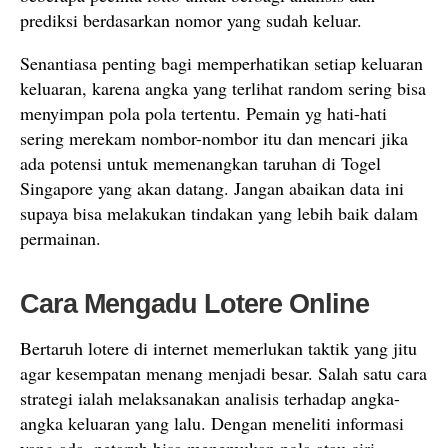
prediksi berdasarkan nomor yang sudah keluar.
Senantiasa penting bagi memperhatikan setiap keluaran
keluaran, karena angka yang terlihat random sering bisa
menyimpan pola pola tertentu. Pemain yg hati-hati
sering merekam nombor-nombor itu dan mencari jika
ada potensi untuk memenangkan taruhan di Togel
Singapore yang akan datang. Jangan abaikan data ini
supaya bisa melakukan tindakan yang lebih baik dalam
permainan.
Cara Mengadu Lotere Online
Bertaruh lotere di internet memerlukan taktik yang jitu
agar kesempatan menang menjadi besar. Salah satu cara
strategi ialah melaksanakan analisis terhadap angka-
angka keluaran yang lalu. Dengan meneliti informasi