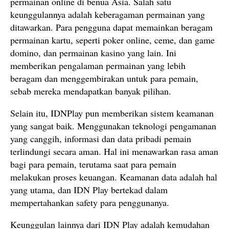
permainan online di benua Asia. Salah satu
keunggulannya adalah keberagaman permainan yang
ditawarkan. Para pengguna dapat memainkan beragam
permainan kartu, seperti poker online, ceme, dan game
domino, dan permainan kasino yang lain. Ini
memberikan pengalaman permainan yang lebih
beragam dan menggembirakan untuk para pemain,
sebab mereka mendapatkan banyak pilihan.
Selain itu, IDNPlay pun memberikan sistem keamanan
yang sangat baik. Menggunakan teknologi pengamanan
yang canggih, informasi dan data pribadi pemain
terlindungi secara aman. Hal ini menawarkan rasa aman
bagi para pemain, terutama saat para pemain
melakukan proses keuangan. Keamanan data adalah hal
yang utama, dan IDN Play bertekad dalam
mempertahankan safety para penggunanya.
Keunggulan lainnya dari IDN Play adalah kemudahan