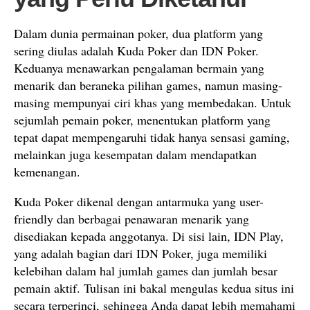
Dalam dunia permainan poker, dua platform yang
sering diulas adalah Kuda Poker dan IDN Poker.
Keduanya menawarkan pengalaman bermain yang
menarik dan beraneka pilihan games, namun masing-
masing mempunyai ciri khas yang membedakan. Untuk
sejumlah pemain poker, menentukan platform yang
tepat dapat mempengaruhi tidak hanya sensasi gaming,
melainkan juga kesempatan dalam mendapatkan
kemenangan.
Kuda Poker dikenal dengan antarmuka yang user-
friendly dan berbagai penawaran menarik yang
disediakan kepada anggotanya. Di sisi lain, IDN Play,
yang adalah bagian dari IDN Poker, juga memiliki
kelebihan dalam hal jumlah games dan jumlah besar
pemain aktif. Tulisan ini bakal mengulas kedua situs ini
secara terperinci, sehingga Anda dapat lebih memahami