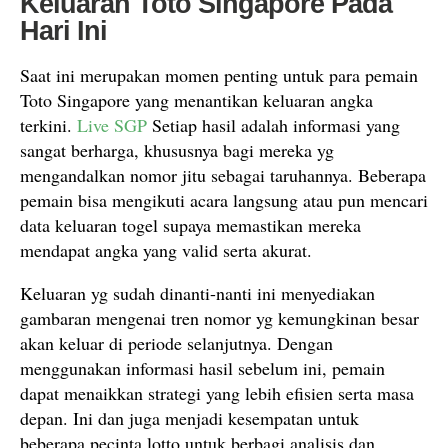
Keluaran Toto Singapore Pada
Hari Ini
Saat ini merupakan momen penting untuk para pemain
Toto Singapore yang menantikan keluaran angka
terkini.
Live SGP
Setiap hasil adalah informasi yang
sangat berharga, khususnya bagi mereka yg
mengandalkan nomor jitu sebagai taruhannya. Beberapa
pemain bisa mengikuti acara langsung atau pun mencari
data keluaran togel supaya memastikan mereka
mendapat angka yang valid serta akurat.
Keluaran yg sudah dinanti-nanti ini menyediakan
gambaran mengenai tren nomor yg kemungkinan besar
akan keluar di periode selanjutnya. Dengan
menggunakan informasi hasil sebelum ini, pemain
dapat menaikkan strategi yang lebih efisien serta masa
depan. Ini dan juga menjadi kesempatan untuk
beberapa pecinta lotto untuk berbagi analisis dan