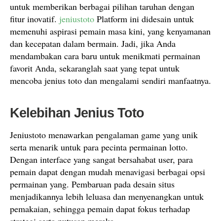
untuk memberikan berbagai pilihan taruhan dengan
fitur inovatif.
jeniustoto
Platform ini didesain untuk
memenuhi aspirasi pemain masa kini, yang kenyamanan
dan kecepatan dalam bermain. Jadi, jika Anda
mendambakan cara baru untuk menikmati permainan
favorit Anda, sekaranglah saat yang tepat untuk
mencoba jenius toto dan mengalami sendiri manfaatnya.
Kelebihan Jenius Toto
Jeniustoto menawarkan pengalaman game yang unik
serta menarik untuk para pecinta permainan lotto.
Dengan interface yang sangat bersahabat user, para
pemain dapat dengan mudah menavigasi berbagai opsi
permainan yang. Pembaruan pada desain situs
menjadikannya lebih leluasa dan menyenangkan untuk
pemakaian, sehingga pemain dapat fokus terhadap