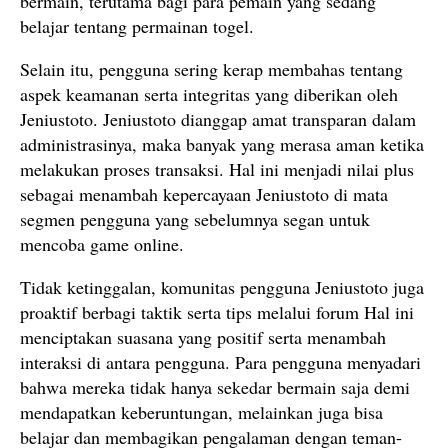
bermain, terutama bagi para pemain yang sedang
belajar tentang permainan togel.
Selain itu, pengguna sering kerap membahas tentang
aspek keamanan serta integritas yang diberikan oleh
Jeniustoto. Jeniustoto dianggap amat transparan dalam
administrasinya, maka banyak yang merasa aman ketika
melakukan proses transaksi. Hal ini menjadi nilai plus
sebagai menambah kepercayaan Jeniustoto di mata
segmen pengguna yang sebelumnya segan untuk
mencoba game online.
Tidak ketinggalan, komunitas pengguna Jeniustoto juga
proaktif berbagi taktik serta tips melalui forum Hal ini
menciptakan suasana yang positif serta menambah
interaksi di antara pengguna. Para pengguna menyadari
bahwa mereka tidak hanya sekedar bermain saja demi
mendapatkan keberuntungan, melainkan juga bisa
belajar dan membagikan pengalaman dengan teman-