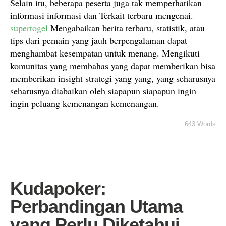
Selain itu, beberapa peserta juga tak memperhatikan
informasi informasi dan Terkait terbaru mengenai.
supertogel
Mengabaikan berita terbaru, statistik, atau
tips dari pemain yang jauh berpengalaman dapat
menghambat kesempatan untuk menang. Mengikuti
komunitas yang membahas yang dapat memberikan bisa
memberikan insight strategi yang yang, yang seharusnya
seharusnya diabaikan oleh siapapun siapapun ingin
ingin peluang kemenangan kemenangan.
643 Words
Kudapoker:
Perbandingan Utama
yang Perlu Diketahui