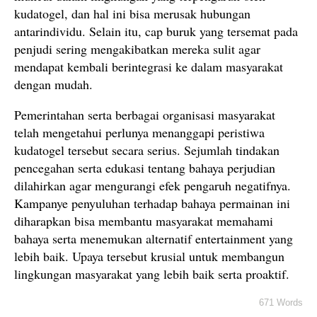
kudatogel, dan hal ini bisa merusak hubungan
antarindividu. Selain itu, cap buruk yang tersemat pada
penjudi sering mengakibatkan mereka sulit agar
mendapat kembali berintegrasi ke dalam masyarakat
dengan mudah.
Pemerintahan serta berbagai organisasi masyarakat
telah mengetahui perlunya menanggapi peristiwa
kudatogel tersebut secara serius. Sejumlah tindakan
pencegahan serta edukasi tentang bahaya perjudian
dilahirkan agar mengurangi efek pengaruh negatifnya.
Kampanye penyuluhan terhadap bahaya permainan ini
diharapkan bisa membantu masyarakat memahami
bahaya serta menemukan alternatif entertainment yang
lebih baik. Upaya tersebut krusial untuk membangun
lingkungan masyarakat yang lebih baik serta proaktif.
671 Words