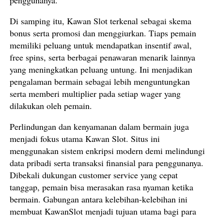
penggunanya.
Di samping itu, Kawan Slot terkenal sebagai skema
bonus serta promosi dan menggiurkan. Tiaps pemain
memiliki peluang untuk mendapatkan insentif awal,
free spins, serta berbagai penawaran menarik lainnya
yang meningkatkan peluang untung. Ini menjadikan
pengalaman bermain sebagai lebih menguntungkan
serta memberi multiplier pada setiap wager yang
dilakukan oleh pemain.
Perlindungan dan kenyamanan dalam bermain juga
menjadi fokus utama Kawan Slot. Situs ini
menggunakan sistem enkripsi modern demi melindungi
data pribadi serta transaksi finansial para penggunanya.
Dibekali dukungan customer service yang cepat
tanggap, pemain bisa merasakan rasa nyaman ketika
bermain. Gabungan antara kelebihan-kelebihan ini
membuat KawanSlot menjadi tujuan utama bagi para