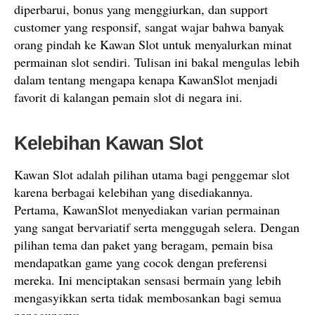
diperbarui, bonus yang menggiurkan, dan support
customer yang responsif, sangat wajar bahwa banyak
orang pindah ke Kawan Slot untuk menyalurkan minat
permainan slot sendiri. Tulisan ini bakal mengulas lebih
dalam tentang mengapa kenapa KawanSlot menjadi
favorit di kalangan pemain slot di negara ini.
Kelebihan Kawan Slot
Kawan Slot adalah pilihan utama bagi penggemar slot
karena berbagai kelebihan yang disediakannya.
Pertama, KawanSlot menyediakan varian permainan
yang sangat bervariatif serta menggugah selera. Dengan
pilihan tema dan paket yang beragam, pemain bisa
mendapatkan game yang cocok dengan preferensi
mereka. Ini menciptakan sensasi bermain yang lebih
mengasyikkan serta tidak membosankan bagi semua