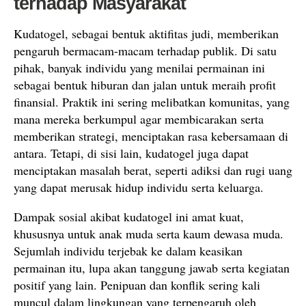
terhadap Masyarakat
Kudatogel, sebagai bentuk aktifitas judi, memberikan
pengaruh bermacam-macam terhadap publik. Di satu
pihak, banyak individu yang menilai permainan ini
sebagai bentuk hiburan dan jalan untuk meraih profit
finansial. Praktik ini sering melibatkan komunitas, yang
mana mereka berkumpul agar membicarakan serta
memberikan strategi, menciptakan rasa kebersamaan di
antara. Tetapi, di sisi lain, kudatogel juga dapat
menciptakan masalah berat, seperti adiksi dan rugi uang
yang dapat merusak hidup individu serta keluarga.
Dampak sosial akibat kudatogel ini amat kuat,
khususnya untuk anak muda serta kaum dewasa muda.
Sejumlah individu terjebak ke dalam keasikan
permainan itu, lupa akan tanggung jawab serta kegiatan
positif yang lain. Penipuan dan konflik sering kali
muncul dalam lingkungan yang terpengaruh oleh