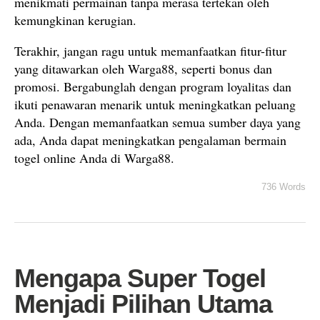
menikmati permainan tanpa merasa tertekan oleh
kemungkinan kerugian.
Terakhir, jangan ragu untuk memanfaatkan fitur-fitur
yang ditawarkan oleh Warga88, seperti bonus dan
promosi. Bergabunglah dengan program loyalitas dan
ikuti penawaran menarik untuk meningkatkan peluang
Anda. Dengan memanfaatkan semua sumber daya yang
ada, Anda dapat meningkatkan pengalaman bermain
togel online Anda di Warga88.
736 Words
Mengapa Super Togel
Menjadi Pilihan Utama