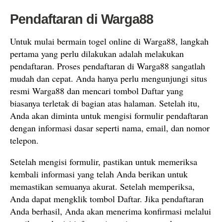
Pendaftaran di Warga88
Untuk mulai bermain togel online di Warga88, langkah
pertama yang perlu dilakukan adalah melakukan
pendaftaran. Proses pendaftaran di Warga88 sangatlah
mudah dan cepat. Anda hanya perlu mengunjungi situs
resmi Warga88 dan mencari tombol Daftar yang
biasanya terletak di bagian atas halaman. Setelah itu,
Anda akan diminta untuk mengisi formulir pendaftaran
dengan informasi dasar seperti nama, email, dan nomor
telepon.
Setelah mengisi formulir, pastikan untuk memeriksa
kembali informasi yang telah Anda berikan untuk
memastikan semuanya akurat. Setelah memperiksa,
Anda dapat mengklik tombol Daftar. Jika pendaftaran
Anda berhasil, Anda akan menerima konfirmasi melalui