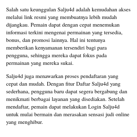
Salah satu keunggulan Salju4d adalah kemudahan akses
melalui link resmi yang membuatnya lebih mudah
dijangkau. Pemain dapat dengan cepat menemukan
informasi terkini mengenai permainan yang tersedia,
bonus, dan promosi lainnya. Hal ini tentunya
memberikan kenyamanan tersendiri bagi para
pengguna, sehingga mereka dapat fokus pada
permainan yang mereka sukai.
Salju4d juga menawarkan proses pendaftaran yang
cepat dan mudah. Dengan fitur Daftar Salju4d yang
sederhana, pengguna baru dapat segera bergabung dan
menikmati berbagai layanan yang disediakan. Setelah
mendaftar, pemain dapat melakukan Login Salju4d
untuk mulai bermain dan merasakan sensasi judi online
yang menghibur.