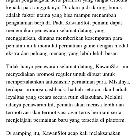
kepada para anggotanya. Di alam judi daring, bonus
adalah faktor utama yang bisa mampu menambah
pengalaman berjudi. Pada KawanSlot, pemain dapat
menemukan penawaran selamat datang yang
menggiurkan, dimana memberikan kesempatan para
pemain untuk memulai permainan game dengan modal
ekstra dan peluang menang yang lebih lebih besar.
Tidak hanya penawaran selamat datang, KawanSlot pun
menyediakan promosi reguler untuk dibuat untuk
mempertahankan antusiasme permainan para. Misalnya,
terdapat promosi cashback, hadiah setoran, dan hadiah
loyalitas yang secara secara rutin dilakukan. Melalui
adanya penawaran ini, pemain akan merasa lebih dan
termotivasi dan termotivasi agar terus bermain serta
menjelajahi permainan baru yang tersedia di platform.
Di samping itu, KawanSlot acap kali melaksanakan