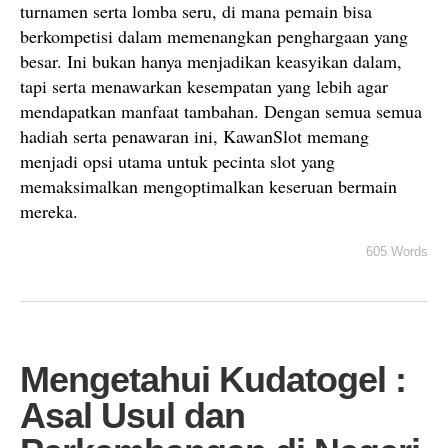
turnamen serta lomba seru, di mana pemain bisa
berkompetisi dalam memenangkan penghargaan yang
besar. Ini bukan hanya menjadikan keasyikan dalam,
tapi serta menawarkan kesempatan yang lebih agar
mendapatkan manfaat tambahan. Dengan semua semua
hadiah serta penawaran ini, KawanSlot memang
menjadi opsi utama untuk pecinta slot yang
memaksimalkan mengoptimalkan keseruan bermain
mereka.
605 Words
Mengetahui Kudatogel :
Asal Usul dan