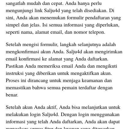
sangatlah mudah dan cepat. Anda hanya perlu
mengunjungi link Salju4d yang telah disediakan. Di
sini, Anda akan menemukan formulir pendaftaran yang
simpel dan jelas. Isi semua informasi yang diperlukan,
seperti nama, alamat email, dan nomor telepon.
Setelah mengisi formulir, langkah selanjutnya adalah
mengkonfirmasi akun Anda. Salju4d akan mengirimkan
email konfirmasi ke alamat yang Anda daftarkan.
Pastikan Anda memeriksa email Anda dan mengikuti
instruksi yang diberikan untuk mengaktifkan akun.
Proses ini dirancang untuk menjaga keamanan dan
memastikan bahwa semua pemain terdaftar dengan
benar.
Setelah akun Anda aktif, Anda bisa melanjutkan untuk
melakukan login Salju4d. Dengan login menggunakan
informasi yang telah Anda daftarkan, Anda akan dapat
mengakses semua fitur dan layanan yang ditawarkan