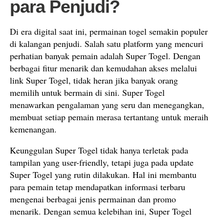
para Penjudi?
Di era digital saat ini, permainan togel semakin populer
di kalangan penjudi. Salah satu platform yang mencuri
perhatian banyak pemain adalah Super Togel. Dengan
berbagai fitur menarik dan kemudahan akses melalui
link Super Togel, tidak heran jika banyak orang
memilih untuk bermain di sini. Super Togel
menawarkan pengalaman yang seru dan menegangkan,
membuat setiap pemain merasa tertantang untuk meraih
kemenangan.
Keunggulan Super Togel tidak hanya terletak pada
tampilan yang user-friendly, tetapi juga pada update
Super Togel yang rutin dilakukan. Hal ini membantu
para pemain tetap mendapatkan informasi terbaru
mengenai berbagai jenis permainan dan promo
menarik. Dengan semua kelebihan ini, Super Togel