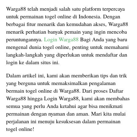
Warga88 telah menjadi salah satu platform terpercaya
untuk permainan togel online di Indonesia. Dengan
berbagai fitur menarik dan kemudahan akses, Warga88
menarik perhatian banyak pemain yang ingin mencoba
peruntungannya.
Login Warga88
Bagi Anda yang baru
mengenal dunia togel online, penting untuk memahami
langkah-langkah yang diperlukan untuk mendaftar dan
login ke dalam situs ini.
Dalam artikel ini, kami akan memberikan tips dan trik
yang berguna untuk memaksimalkan pengalaman
bermain togel online di Warga88. Dari proses Daftar
Warga88 hingga Login Warga88, kami akan membahas
semua yang perlu Anda ketahui agar bisa menikmati
permainan dengan nyaman dan aman. Mari kita mulai
perjalanan ini menuju kesuksesan dalam permainan
togel online!